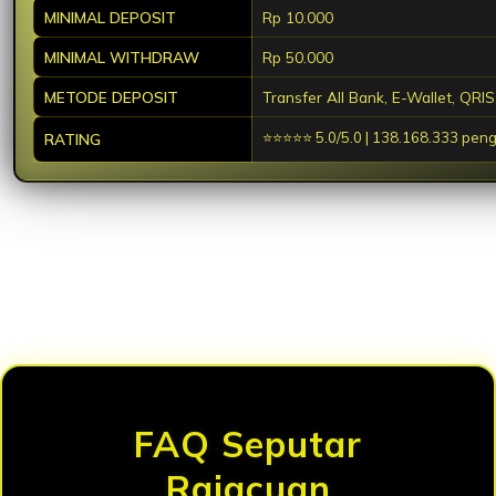
MINIMAL DEPOSIT
Rp 10.000
MINIMAL WITHDRAW
Rp 50.000
METODE DEPOSIT
Transfer All Bank, E-Wallet, Q
⭐⭐⭐⭐⭐ 5.0/5.0 | 138.168.333 pen
RATING
Loading...
FAQ Seputar
Rajacuan